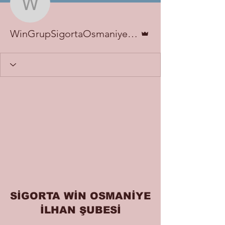
WinGrupSigortaOsmaniy
Admin
WinGrupSigortaOsmaniyeİlhan
SİGORTA WİN OSMANİYE
İLHAN ŞUBESİ