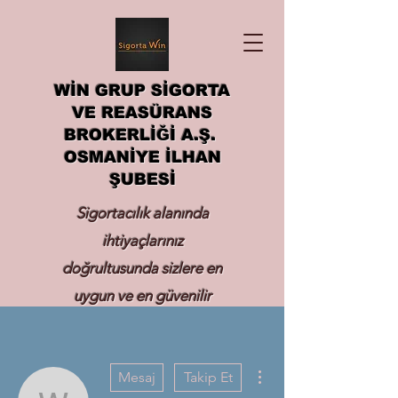
WİN GRUP SİGORTA
VE REASÜRANS
BROKERLİĞİ A.Ş.
OSMANİYE İLHAN
ŞUBESİ
Sigortacılık alanında
ihtiyaçlarınız
doğrultusunda sizlere en
uygun ve en güvenilir
sigortayı hizmetinize
sunmak.
Diğer Eylemler
Mesaj
Takip Et