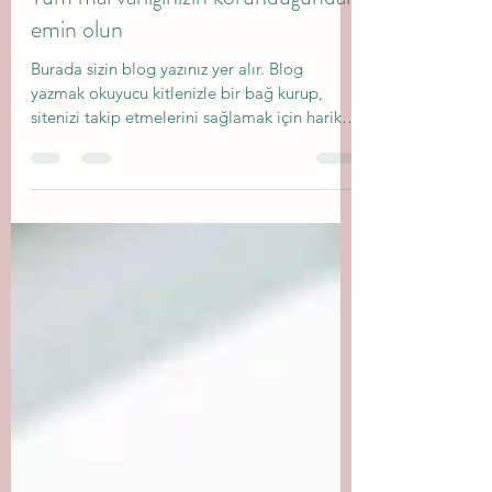
WinGrupSigortaOsmaniyeİlhan
23 Kas 2020
1 dakikada okunur
Tüm mal varlığınızın korunduğundan
emin olun
Burada sizin blog yazınız yer alır. Blog
yazmak okuyucu kitlenizle bir bağ kurup,
sitenizi takip etmelerini sağlamak için harika
bir...