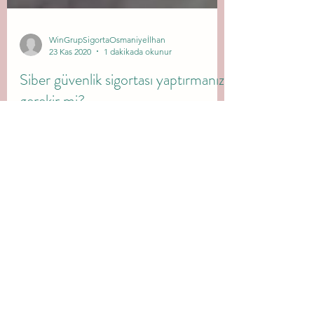
WinGrupSigortaOsmaniyeİlhan
23 Kas 2020
1 dakikada okunur
Siber güvenlik sigortası yaptırmanız
gerekir mi?
Burada sizin blog yazınız yer alır. Güzel
gözüken resimler, blog yazınızı ziyaretçileriniz
için daha ilgi çekici kılar. Eğlenceli ve...