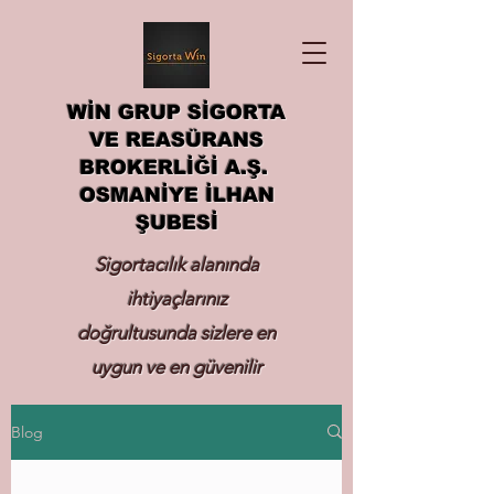
WİN GRUP SİGORTA
VE REASÜRANS
BROKERLİĞİ A.Ş.
OSMANİYE İLHAN
ŞUBESİ
Sigortacılık alanında
ihtiyaçlarınız
doğrultusunda sizlere en
uygun ve en güvenilir
sigortayı hizmetinize
Blog
sunmak.