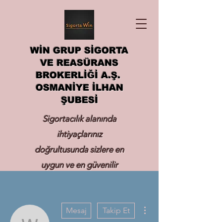
WİN GRUP SİGORTA
VE REASÜRANS
BROKERLİĞİ A.Ş.
OSMANİYE İLHAN
ŞUBESİ
Sigortacılık alanında
ihtiyaçlarınız
doğrultusunda sizlere en
uygun ve en güvenilir
sigortayı hizmetinize
sunmak.
Diğer Eylemler
Mesaj
Takip Et