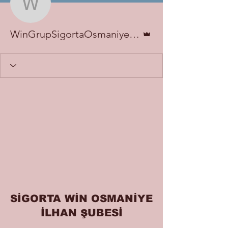
WinGrupSigortaOsmaniy
Admin
WinGrupSigortaOsmaniyeİlhan
SİGORTA WİN OSMANİYE
İLHAN ŞUBESİ