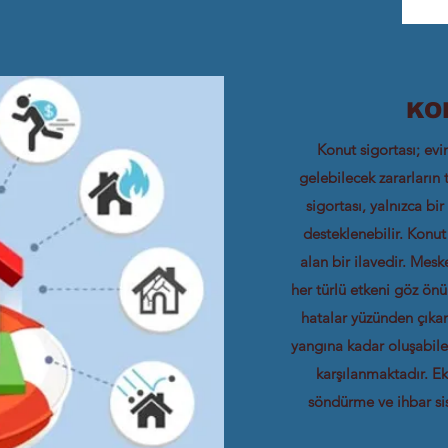
KO
Konut sigortası; evi
gelebilecek zararların 
sigortası, yalnızca bi
desteklenebilir. Konut
alan bir ilavedir. Mesk
her türlü etkeni göz önü
hatalar yüzünden çıka
yangına kadar oluşabile
karşılanmaktadır. Ek
söndürme ve ihbar si