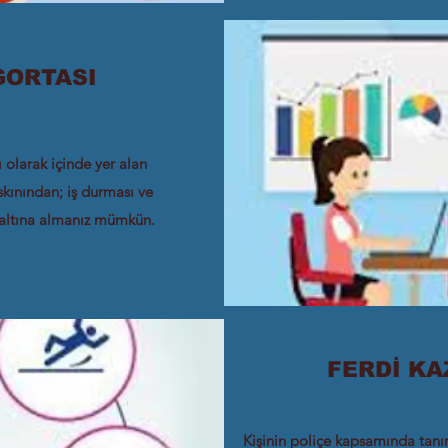
GORTASI
lı olarak içinde yer alan
askınından; iş durması ve
e altına almanız mümkün.
FERDİ KA
Kişinin poliçe kapsamında tanı