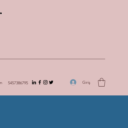
.
Giriş
om
5457386795