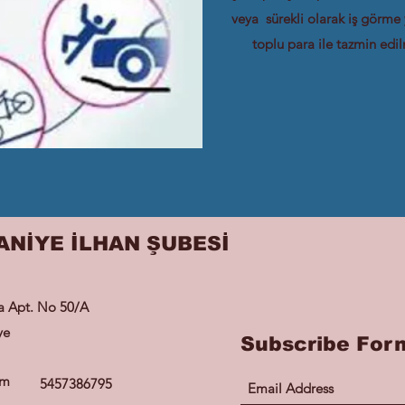
veya sürekli olarak iş görme
toplu para ile tazmin edi
ANİYE İLHAN ŞUBESİ
ra Apt. No 50/A
ye
Subscribe For
om
5457386795