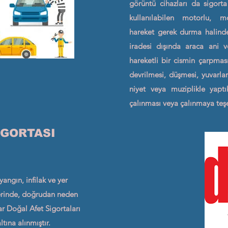
görüntü cihazları da sigort
kullanılabilen motorlu, m
hareket gerek durma halinde 
iradesi dışında araca ani v
hareketli bir cismin çarpmas
devrilmesi, düşmesi, yuvarlan
niyet veya muziplikle yaptık
çalınması veya çalınmaya teş
İGORTASI
angın, infilak ve yer
lerinde, doğrudan neden
ar Doğal Afet Sigortaları
tına alınmıştır.