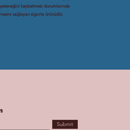
 yeteneğini kaybetmesi durumlarında
lmesini sağlayan sigorta ürünüdür.
m
Submit