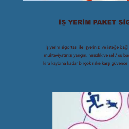
İŞ YERİM PAKET Sİ
İş yerim sigortası ile işyerinizi ve isteğe bağ
muhteviyatınızı yangın, hırsızlık ve sel / su b
kira kaybına kadar birçok riske karşı güvenc