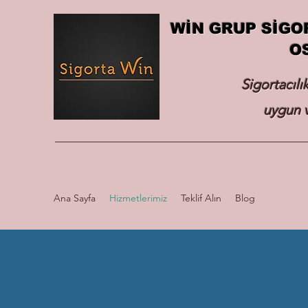
WİN GRUP SİGO
O
Sigortacılı
uygun v
Ana Sayfa
Hizmetlerimiz
Teklif Alın
Blog