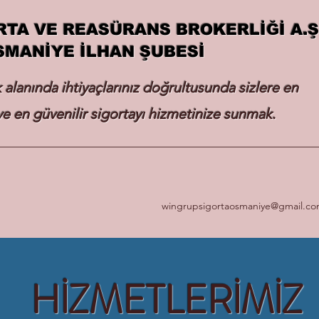
RTA VE REASÜRANS BROKERLİĞİ A.Ş
SMANİYE İLHAN ŞUBESİ
k alanında ihtiyaçlarınız doğrultusunda sizlere en
e en güvenilir sigortayı hizmetinize sunmak.
wingrupsigortaosmaniye@gmail.c
HİZMETLERİMİZ