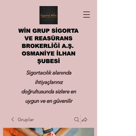
WİN GRUP SİGORTA
VE REASÜRANS
BROKERLİĞİ A.Ş.
OSMANİYE İLHAN
ŞUBESİ
Sigortacılık alanında
ihtiyaçlarınız
doğrultusunda sizlere en
uygun ve en güvenilir
sigortayı hizmetinize
Gruplar
sunmak.