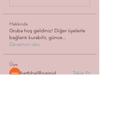
Hakkında
Gruba hoş geldiniz! Diğer üyelerle
bağlantı kurabilir, günce
...
Devamını oku
Üye
betbhai9loginid
Takip Et
shkokkaescort
Takip Et
tramanh3004123
Takip Et
tramanh3004123
Mark Fedorov
Takip Et
Harry Blake
Takip Et
Tüm Üyeleri Gör (114)