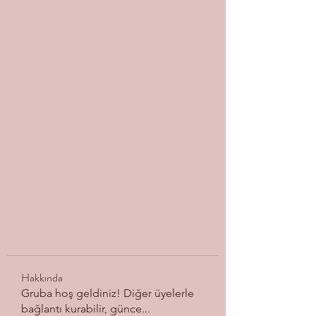
Hakkında
Gruba hoş geldiniz! Diğer üyelerle
bağlantı kurabilir, günce
...