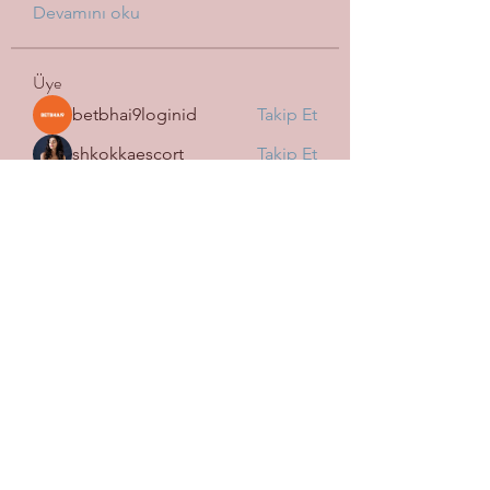
Devamını oku
Üye
betbhai9loginid
Takip Et
shkokkaescort
Takip Et
tramanh3004123
Takip Et
tramanh3004123
Mark Fedorov
Takip Et
Harry Blake
Takip Et
Tüm Üyeleri Gör (113)
SİGORTA WİN OSMANİYE
İLHAN ŞUBESİ