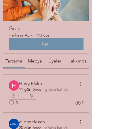
Grup
Herkese Açık
·
113 üye
Katıl
Tartışma
Medya
Üyeler
Hakkında
Harry Blake
11 gün önce
·
gruba katıldı.
0
0
2
allpanelexch
20 gün önce
·
gruba katıldı.