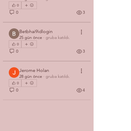
0
0
3
Betbhai9idlogin
25 gün önce
·
gruba katıldı.
0
0
3
Jerome Holan
28 gün önce
·
gruba katıldı.
0
0
4