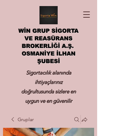
WİN GRUP SİGORTA
VE REASÜRANS
BROKERLİĞİ A.Ş.
OSMANİYE İLHAN
ŞUBESİ
Sigortacılık alanında
ihtiyaçlarınız
doğrultusunda sizlere en
uygun ve en güvenilir
sigortayı hizmetinize
Gruplar
sunmak.