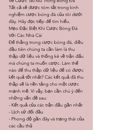
Về Cược Tài/Xỉu Trong Bóng Đá
Tất cả sẽ được tóm tắt trong kinh 
nghiệm cược bóng đá của tôi dưới 
đây. Hãy đọc tiếp để tìm hiểu.
Mẹo Đặc Biệt Khi Cược Bóng Đá 
Với Các Nhà Cái
Để thắng trong cược bóng đá, điều 
đầu tiên chúng ta cần làm là thu 
thập dữ liệu và thống kê về trận đấu 
mà chúng ta muốn cược. Làm thế 
nào để thu thập dữ liệu để có được 
kết quả tốt nhất? Các kết quả đã thu 
thập sẽ là nền tảng cho một cược 
mạnh mẽ. Vì vậy, bạn cần chú ý đến 
những vấn đề sau:
- Kết quả của các trận đấu gần nhất
- Lịch sử đối đầu
- Phong độ gần đây và trạng thái của 
các cầu thủ