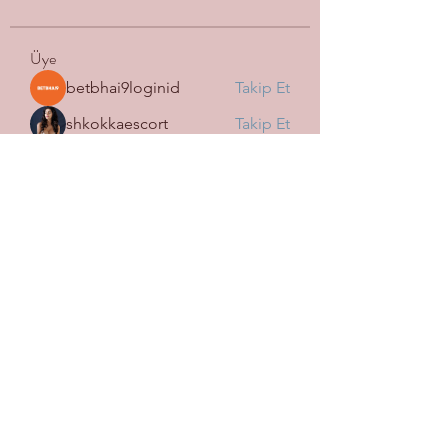
Üye
betbhai9loginid
Takip Et
shkokkaescort
Takip Et
tramanh3004123
Takip Et
tramanh3004123
Mark Fedorov
Takip Et
Harry Blake
Takip Et
Tüm Üyeleri Gör (113)
SİGORTA WİN OSMANİYE
İLHAN ŞUBESİ