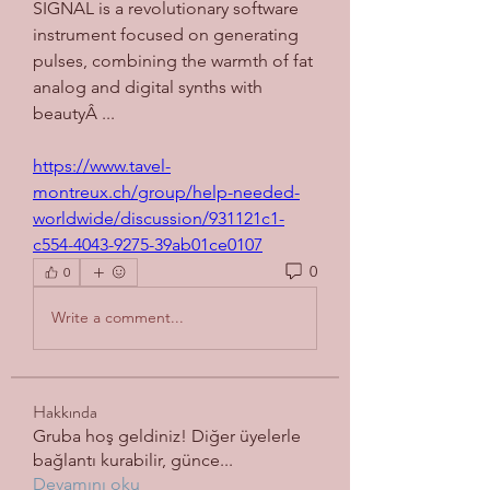
SIGNAL is a revolutionary software 
instrument focused on generating 
pulses, combining the warmth of fat 
analog and digital synths with 
beautyÂ ... 
https://www.tavel-
montreux.ch/group/help-needed-
worldwide/discussion/931121c1-
c554-4043-9275-39ab01ce0107
0
0
Write a comment...
Hakkında
Gruba hoş geldiniz! Diğer üyelerle
bağlantı kurabilir, günce
...
Devamını oku