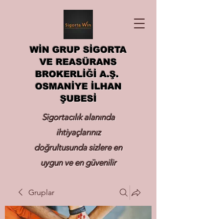
WİN GRUP SİGORTA
VE REASÜRANS
BROKERLİĞİ A.Ş.
OSMANİYE İLHAN
ŞUBESİ
Sigortacılık alanında
ihtiyaçlarınız
doğrultusunda sizlere en
uygun ve en güvenilir
sigortayı hizmetinize
Gruplar
sunmak.