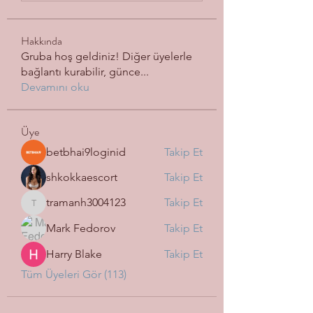
Hakkında
Gruba hoş geldiniz! Diğer üyelerle
bağlantı kurabilir, günce
...
Devamını oku
Üye
betbhai9loginid
Takip Et
shkokkaescort
Takip Et
tramanh3004123
Takip Et
tramanh3004123
Mark Fedorov
Takip Et
Harry Blake
Takip Et
Tüm Üyeleri Gör (113)