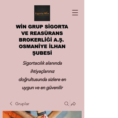
WİN GRUP SİGORTA
VE REASÜRANS
BROKERLİĞİ A.Ş.
OSMANİYE İLHAN
ŞUBESİ
Sigortacılık alanında
ihtiyaçlarınız
doğrultusunda sizlere en
uygun ve en güvenilir
sigortayı hizmetinize
Gruplar
sunmak.