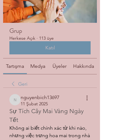
Grup
Herkese Açık
·
113 üye
Katıl
Tartışma
Medya
Üyeler
Hakkında
Geri
nguyenbich13697
nguyenbich13697
11 Şubat 2025
Sự Tích Cây Mai Vàng Ngày 
Tết
Không ai biết chính xác từ khi nào, 
nhưng việc trưng hoa mai trong nhà 