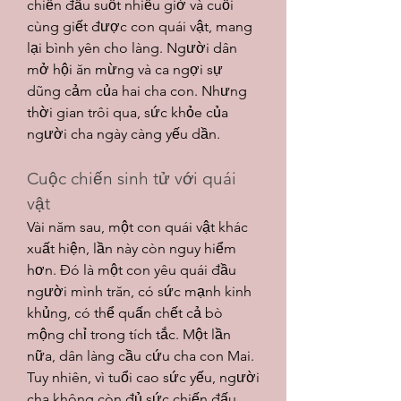
chiến đấu suốt nhiều giờ và cuối 
cùng giết được con quái vật, mang 
lại bình yên cho làng. Người dân 
mở hội ăn mừng và ca ngợi sự 
dũng cảm của hai cha con. Nhưng 
thời gian trôi qua, sức khỏe của 
người cha ngày càng yếu dần.
Cuộc chiến sinh tử với quái 
vật
Vài năm sau, một con quái vật khác 
xuất hiện, lần này còn nguy hiểm 
hơn. Đó là một con yêu quái đầu 
người mình trăn, có sức mạnh kinh 
khủng, có thể quấn chết cả bò 
mộng chỉ trong tích tắc. Một lần 
nữa, dân làng cầu cứu cha con Mai. 
Tuy nhiên, vì tuổi cao sức yếu, người 
cha không còn đủ sức chiến đấu, 