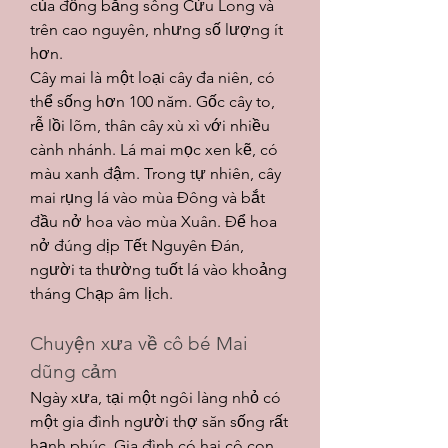
của đồng bằng sông Cửu Long và 
trên cao nguyên, nhưng số lượng ít 
hơn.
Cây mai là một loại cây đa niên, có 
thể sống hơn 100 năm. Gốc cây to, 
rễ lồi lõm, thân cây xù xì với nhiều 
cành nhánh. Lá mai mọc xen kẽ, có 
màu xanh đậm. Trong tự nhiên, cây 
mai rụng lá vào mùa Đông và bắt 
đầu nở hoa vào mùa Xuân. Để hoa 
nở đúng dịp Tết Nguyên Đán, 
người ta thường tuốt lá vào khoảng 
tháng Chạp âm lịch.
Chuyện xưa về cô bé Mai 
dũng cảm
Ngày xưa, tại một ngôi làng nhỏ có 
một gia đình người thợ săn sống rất 
hạnh phúc. Gia đình có hai cô con 