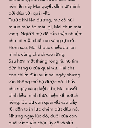
nên lần này Mai quyết định tự mình 
đối đầu với quái vật.
Trước khi lên đường, mẹ cô hỏi 
muốn mặc áo màu gì, Mai chọn màu 
vàng. Người mẹ đã cẩn thận nhuộm 
cho cô một chiếc áo vàng rực rỡ. 
Hôm sau, Mai khoác chiếc áo lên 
mình, cùng cha đi vào rừng.
Sau hơn một tháng ròng rã, họ tìm 
đến hang ổ của quái vật. Hai cha 
con chiến đấu suốt hai ngày nhưng 
vẫn không thể hạ được nó. Thấy 
cha ngày càng kiệt sức, Mai quyết 
định liều mình thực hiện kế hoạch 
riêng. Cô dụ con quái vật vào bẫy 
rồi dồn toàn lực chém đứt đầu nó. 
Nhưng ngay lúc đó, đuôi của con 
quái vật quấn chặt lấy cô và siết 