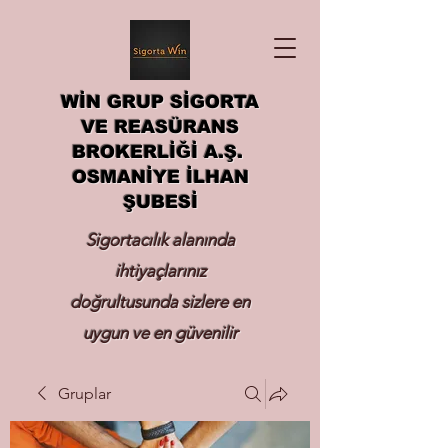
WİN GRUP SİGORTA
VE REASÜRANS
BROKERLİĞİ A.Ş.
OSMANİYE İLHAN
ŞUBESİ
Sigortacılık alanında
ihtiyaçlarınız
doğrultusunda sizlere en
uygun ve en güvenilir
sigortayı hizmetinize
Gruplar
sunmak.