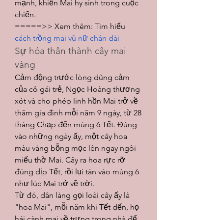
mạnh, khiến Mai hy sinh trong cuộc 
chiến.
=====>> Xem thêm: Tìm hiểu 
cách trồng mai vũ nữ chân dài
Sự hóa thân thành cây mai 
vàng
Cảm động trước lòng dũng cảm 
của cô gái trẻ, Ngọc Hoàng thương 
xót và cho phép linh hồn Mai trở về 
thăm gia đình mỗi năm 9 ngày, từ 28 
tháng Chạp đến mùng 6 Tết. Đúng 
vào những ngày ấy, một cây hoa 
màu vàng bỗng mọc lên ngay ngôi 
miếu thờ Mai. Cây ra hoa rực rỡ 
đúng dịp Tết, rồi lụi tàn vào mùng 6 
như lúc Mai trở về trời.
Từ đó, dân làng gọi loài cây ấy là 
"hoa Mai", mỗi năm khi Tết đến, họ 
hái cành mai về trưng trong nhà để 