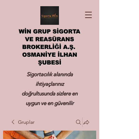
WİN GRUP SİGORTA
VE REASÜRANS
BROKERLİĞİ A.Ş.
OSMANİYE İLHAN
ŞUBESİ
Sigortacılık alanında
ihtiyaçlarınız
doğrultusunda sizlere en
uygun ve en güvenilir
sigortayı hizmetinize
Gruplar
sunmak.