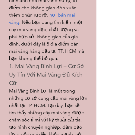
hình ảnh hoa mai vàng nở rộ, tô 
điểm cho không gian đón xuân 
thêm phần rực rỡ. 
nơi bán mai 
vàng
. Nếu bạn đang tìm kiếm một 
cây mai vàng đẹp, chất lượng và 
phù hợp với không gian của gia 
đình, dưới đây là 5 địa điểm bán 
mai vàng hàng đầu tại TP. HCM mà 
bạn không thể bỏ qua.
1. Mai Vàng Bình Lợi – Cơ Sở 
Uy Tín Với Mai Vàng Đủ Kích 
Cỡ
Mai Vàng Bình Lợi là một trong 
những cơ sở cung cấp mai vàng lớn 
nhất tại TP. HCM. Tại đây, bạn sẽ 
tìm thấy những cây mai vàng được 
chăm sóc tỉ mỉ với kỹ thuật cắt tỉa, 
tạo hình chuyên nghiệp, đảm bảo 
từng gốc mai đều khỏe mạnh, nở 