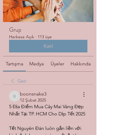
Grup
Herkese Açık
·
113 üye
Katıl
Tartışma
Medya
Üyeler
Hakkında
Geri
boonsnake3
boonsnake3
12 Şubat 2025
5 Địa Điểm Mua Cây Mai Vàng Đẹp 
Nhất Tại TP. HCM Cho Dịp Tết 2025
Tết Nguyên Đán luôn gắn liền với 