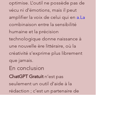
optimise. L’outil ne possède pas de 
vécu ni d’émotions, mais il peut 
amplifier la voix de celui qui en 
a.La
combinaison entre la sensibilité 
humaine et la précision 
technologique donne naissance à 
une nouvelle ère littéraire, où la 
créativité s’exprime plus librement 
que jamais.
En conclusion
ChatGPT Gratuit
 n’est pas 
seulement un outil d’aide à la 
rédaction ; c’est un partenaire de 
création complet. Il allège les 
contraintes techniques, accélère le 
processus d’écriture et permet aux 
auteurs de se concentrer sur 
l’essentiel : transmettre des 
émotions et des idées.Dans un 