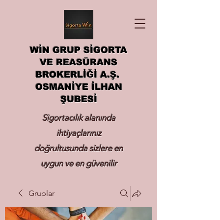
WİN GRUP SİGORTA
VE REASÜRANS
BROKERLİĞİ A.Ş.
OSMANİYE İLHAN
ŞUBESİ
Sigortacılık alanında
ihtiyaçlarınız
doğrultusunda sizlere en
uygun ve en güvenilir
sigortayı hizmetinize
Gruplar
sunmak.