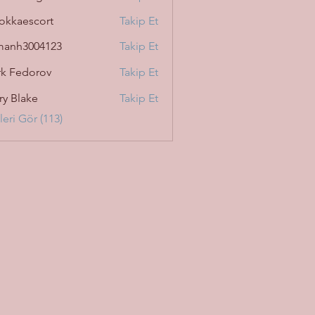
okkaescort
Takip Et
manh3004123
Takip Et
3004123
k Fedorov
Takip Et
ry Blake
Takip Et
eri Gör (113)