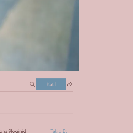
Katıl
bhai9loginid
Takip Et