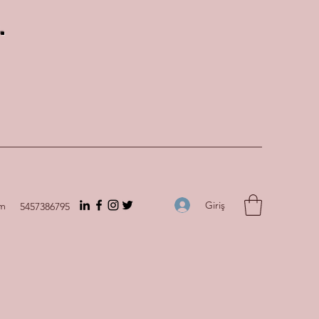
.
Giriş
om
5457386795