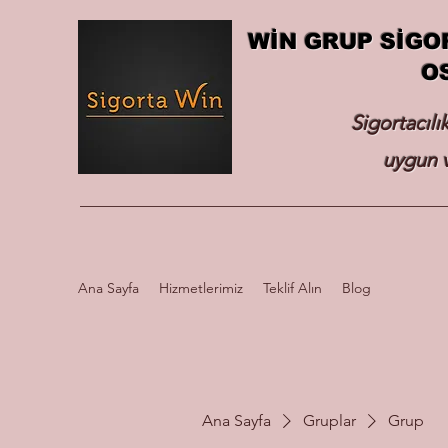
WİN GRUP SİGO
O
Sigortacılı
uygun v
Ana Sayfa
Hizmetlerimiz
Teklif Alın
Blog
Ana Sayfa
Gruplar
Grup