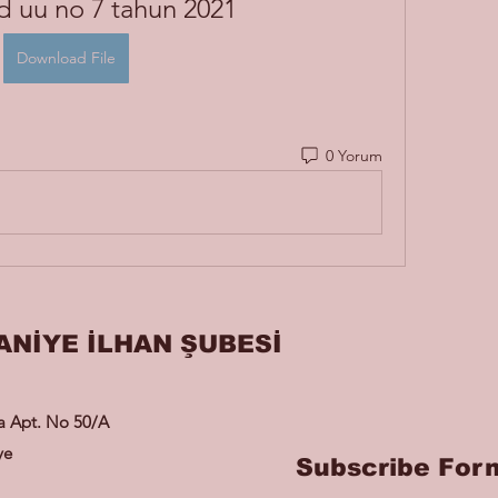
 uu no 7 tahun 2021
Download File
0 Yorum
ANİYE İLHAN ŞUBESİ
ra Apt. No 50/A
ye
Subscribe For