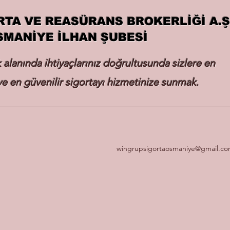
RTA VE REASÜRANS BROKERLİĞİ A.Ş
SMANİYE İLHAN ŞUBESİ
k alanında ihtiyaçlarınız doğrultusunda sizlere en
e en güvenilir sigortayı hizmetinize sunmak.
wingrupsigortaosmaniye@gmail.c