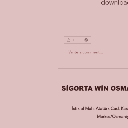
download
0
Write a comment...
SİGORTA WİN OSM
İstiklal Mah. Atatürk Cad. Ka
Merkez/Osmani