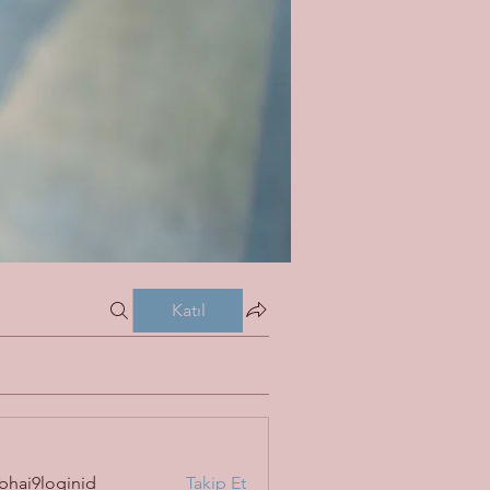
Katıl
bhai9loginid
Takip Et