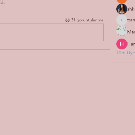
ldı.
shk
tra
31 görüntülenme
tramanh
Mar
Har
Tüm Üyel