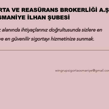
RTA VE REASÜRANS BROKERLİĞİ A.Ş
SMANİYE İLHAN ŞUBESİ
k alanında ihtiyaçlarınız doğrultusunda sizlere en
e en güvenilir sigortayı hizmetinize sunmak.
wingrupsigortaosmaniye@gmail.c