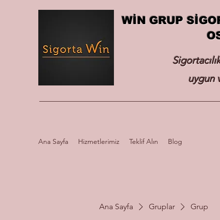
WİN GRUP SİGO
O
Sigortacılı
uygun v
Ana Sayfa
Hizmetlerimiz
Teklif Alın
Blog
Ana Sayfa
Gruplar
Grup