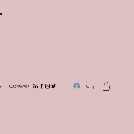
.
Giriş
om
5457386795