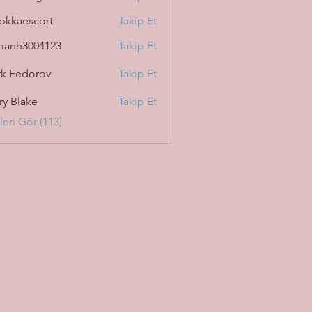
okkaescort
Takip Et
manh3004123
Takip Et
3004123
k Fedorov
Takip Et
ry Blake
Takip Et
eri Gör (113)