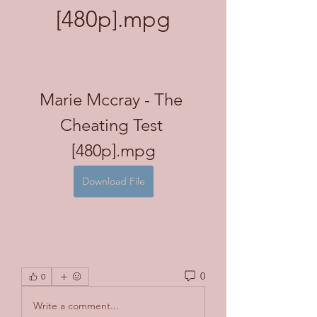
[480p].mpg
Marie Mccray - The 
Cheating Test 
[480p].mpg
Download File
0
0
Write a comment...