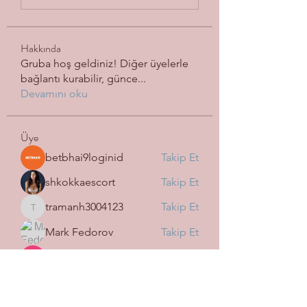
Hakkında
Gruba hoş geldiniz! Diğer üyelerle
bağlantı kurabilir, günce
...
Devamını oku
Üye
betbhai9loginid
Takip Et
shkokkaescort
Takip Et
tramanh3004123
Takip Et
tramanh3004123
Mark Fedorov
Takip Et
Harry Blake
Takip Et
Tüm Üyeleri Gör (113)