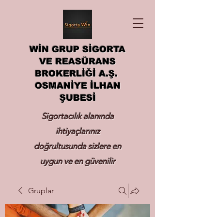
WİN GRUP SİGORTA
VE REASÜRANS
BROKERLİĞİ A.Ş.
OSMANİYE İLHAN
ŞUBESİ
Sigortacılık alanında
ihtiyaçlarınız
doğrultusunda sizlere en
uygun ve en güvenilir
sigortayı hizmetinize
Gruplar
sunmak.