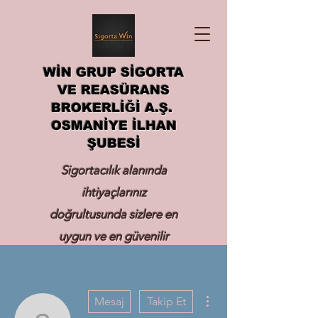
WİN GRUP SİGORTA
VE REASÜRANS
BROKERLİĞİ A.Ş.
OSMANİYE İLHAN
ŞUBESİ
Sigortacılık alanında
ihtiyaçlarınız
doğrultusunda sizlere en
uygun ve en güvenilir
sigortayı hizmetinize
sunmak.
Diğer Eylemler
Mesaj
Takip Et