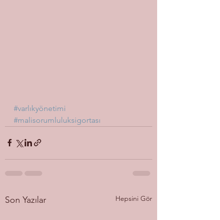
#varlıkyönetimi
#malisorumluluksigortası
Hepsini Gör
Son Yazılar