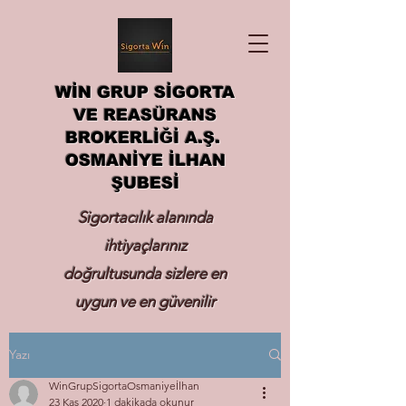
WİN GRUP SİGORTA
VE REASÜRANS
BROKERLİĞİ A.Ş.
OSMANİYE İLHAN
ŞUBESİ
Sigortacılık alanında
ihtiyaçlarınız
doğrultusunda sizlere en
uygun ve en güvenilir
sigortayı hizmetinize
Yazı
sunmak.
WinGrupSigortaOsmaniyeİlhan
23 Kas 2020
1 dakikada okunur