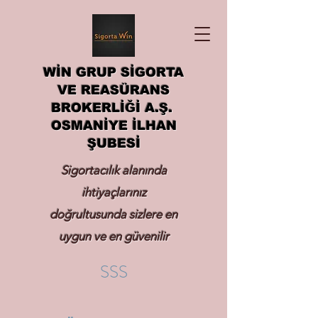
WİN GRUP SİGORTA
VE REASÜRANS
BROKERLİĞİ A.Ş.
OSMANİYE İLHAN
ŞUBESİ
Sigortacılık alanında
ihtiyaçlarınız
doğrultusunda sizlere en
uygun ve en güvenilir
sigortayı hizmetinize
SSS
sunmak.