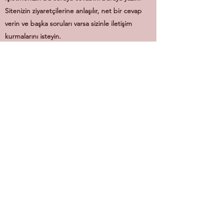
Sitenizin ziyaretçilerine anlaşılır, net bir cevap
verin ve başka soruları varsa sizinle iletişim
kurmalarını isteyin.
SİGORTA WİN OSMANİYE
İLHAN ŞUBESİ
Subscribe Form
Submit
wingrupsigortaosmaniye@gmail.com