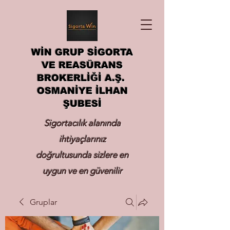
WİN GRUP SİGORTA
VE REASÜRANS
BROKERLİĞİ A.Ş.
OSMANİYE İLHAN
ŞUBESİ
Sigortacılık alanında
ihtiyaçlarınız
doğrultusunda sizlere en
uygun ve en güvenilir
sigortayı hizmetinize
Gruplar
sunmak.