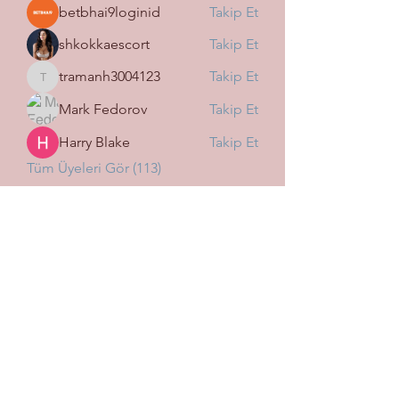
betbhai9loginid
Takip Et
shkokkaescort
Takip Et
tramanh3004123
Takip Et
tramanh3004123
Mark Fedorov
Takip Et
Harry Blake
Takip Et
Tüm Üyeleri Gör (113)
SİGORTA WİN OSMANİYE
İLHAN ŞUBESİ
Subscribe Form