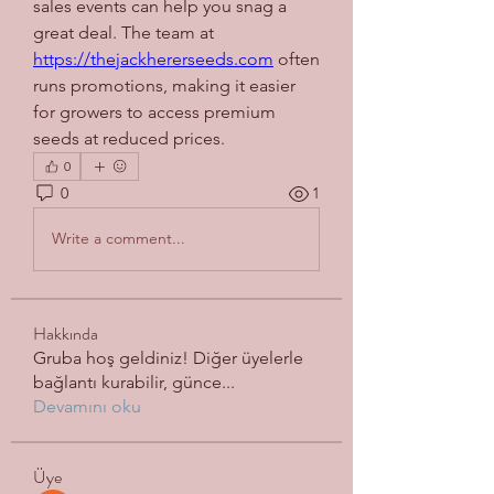
sales events can help you snag a 
great deal. The team at 
https://thejackhererseeds.com
 often 
runs promotions, making it easier 
for growers to access premium 
seeds at reduced prices.
0
0
1
Write a comment...
Hakkında
Gruba hoş geldiniz! Diğer üyelerle
bağlantı kurabilir, günce
...
Devamını oku
Üye