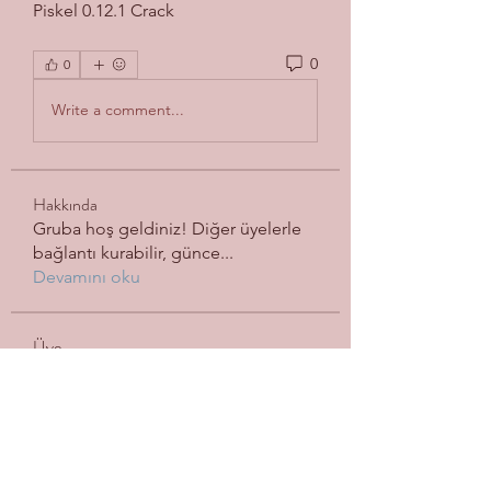
Piskel 0.12.1 Crack 
0
0
Write a comment...
Hakkında
Gruba hoş geldiniz! Diğer üyelerle
bağlantı kurabilir, günce
...
Devamını oku
Üye
betbhai9loginid
Takip Et
shkokkaescort
Takip Et
tramanh3004123
Takip Et
tramanh3004123