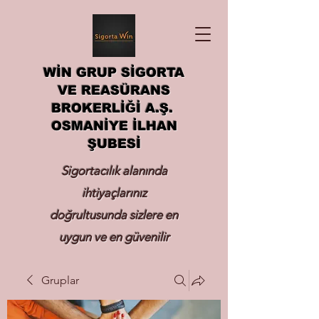
WİN GRUP SİGORTA
VE REASÜRANS
BROKERLİĞİ A.Ş.
OSMANİYE İLHAN
ŞUBESİ
Sigortacılık alanında
ihtiyaçlarınız
doğrultusunda sizlere en
uygun ve en güvenilir
sigortayı hizmetinize
Gruplar
sunmak.