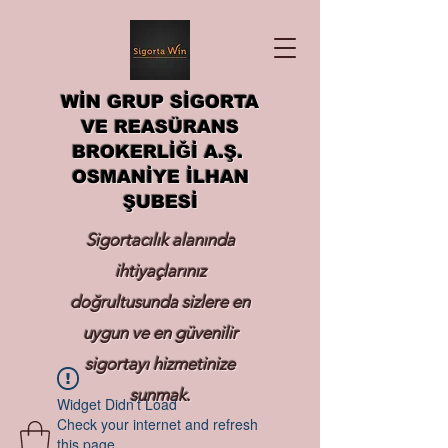
WİN GRUP SİGORTA
VE REASÜRANS
BROKERLİĞİ A.Ş.
OSMANİYE İLHAN
ŞUBESİ
Sigortacılık alanında
ihtiyaçlarınız
doğrultusunda sizlere en
uygun ve en güvenilir
sigortayı hizmetinize
sunmak.
Widget Didn’t Load
Check your internet and refresh
this page.