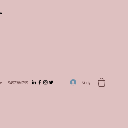
.
Giriş
om
5457386795