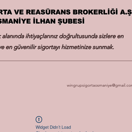
RTA VE REASÜRANS BROKERLİĞİ A.Ş
SMANİYE İLHAN ŞUBESİ
k alanında ihtiyaçlarınız doğrultusunda sizlere en
e en güvenilir sigortayı hizmetinize sunmak.
wingrupsigortaosmaniye@gmail.c
Widget Didn’t Load