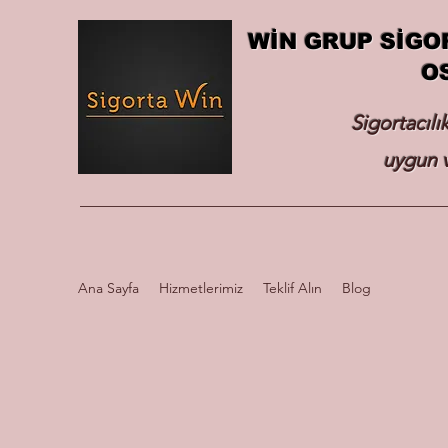
WİN GRUP SİGO
O
Sigortacılı
uygun v
Ana Sayfa
Hizmetlerimiz
Teklif Alın
Blog