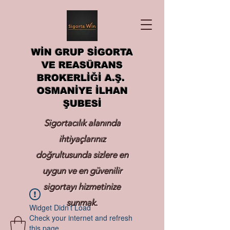
WİN GRUP SİGORTA
VE REASÜRANS
BROKERLİĞİ A.Ş.
OSMANİYE İLHAN
ŞUBESİ
Sigortacılık alanında
ihtiyaçlarınız
doğrultusunda sizlere en
uygun ve en güvenilir
sigortayı hizmetinize
sunmak.
Widget Didn’t Load
Check your internet and refresh
this page.