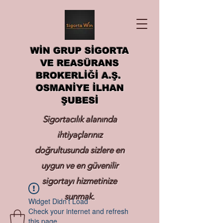
WİN GRUP SİGORTA
VE REASÜRANS
BROKERLİĞİ A.Ş.
OSMANİYE İLHAN
ŞUBESİ
Sigortacılık alanında
ihtiyaçlarınız
doğrultusunda sizlere en
uygun ve en güvenilir
sigortayı hizmetinize
sunmak.
Widget Didn’t Load
Check your internet and refresh
this page.