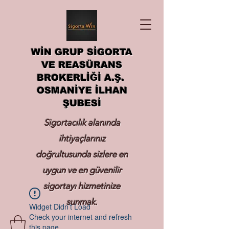
WİN GRUP SİGORTA
VE REASÜRANS
BROKERLİĞİ A.Ş.
OSMANİYE İLHAN
ŞUBESİ
Sigortacılık alanında
ihtiyaçlarınız
doğrultusunda sizlere en
uygun ve en güvenilir
sigortayı hizmetinize
sunmak.
Widget Didn’t Load
Check your internet and refresh
this page.