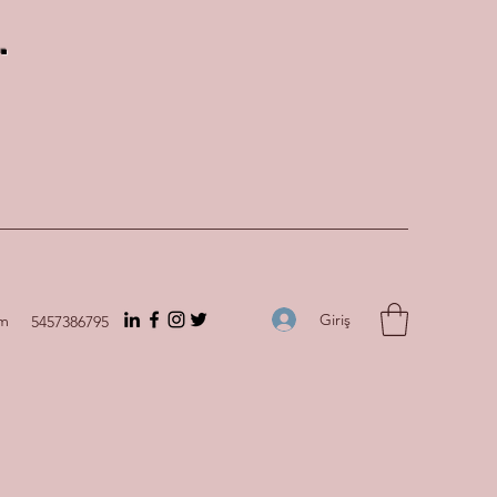
.
Giriş
om
5457386795