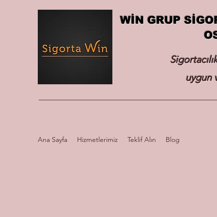
WİN GRUP SİGO
O
Sigortacılı
uygun v
Ana Sayfa
Hizmetlerimiz
Teklif Alın
Blog