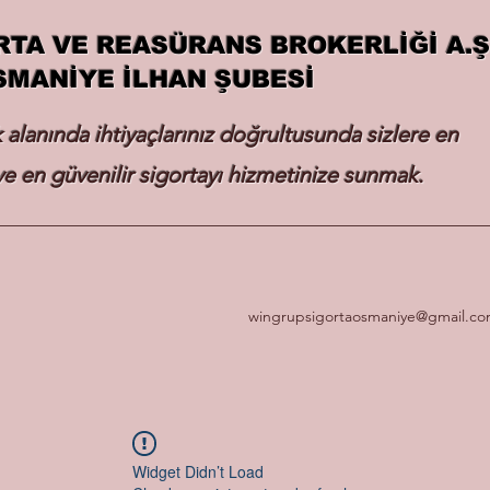
RTA VE REASÜRANS BROKERLİĞİ A.Ş
SMANİYE İLHAN ŞUBESİ
k alanında ihtiyaçlarınız doğrultusunda sizlere en
e en güvenilir sigortayı hizmetinize sunmak.
wingrupsigortaosmaniye@gmail.c
Widget Didn’t Load