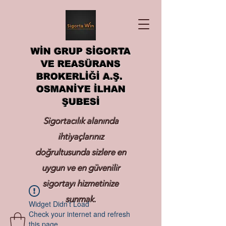
WİN GRUP SİGORTA
VE REASÜRANS
BROKERLİĞİ A.Ş.
OSMANİYE İLHAN
ŞUBESİ
Sigortacılık alanında
ihtiyaçlarınız
doğrultusunda sizlere en
uygun ve en güvenilir
sigortayı hizmetinize
sunmak.
Widget Didn’t Load
Check your internet and refresh
this page.