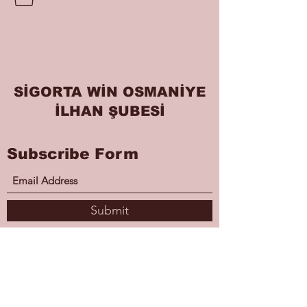
SİGORTA WİN OSMANİYE
İLHAN ŞUBESİ
Subscribe Form
Submit
wingrupsigortaosmaniye@gmail.com
5457386795