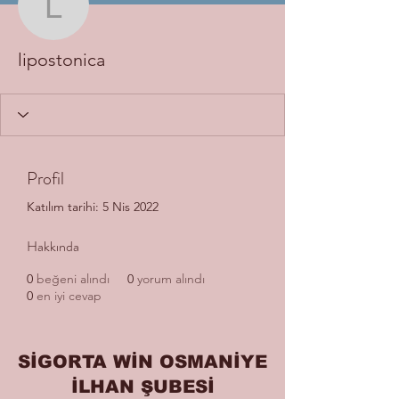
lipostonica
lipostonica
Profil
Katılım tarihi: 5 Nis 2022
Hakkında
0
beğeni alındı
0
yorum alındı
0
en iyi cevap
SİGORTA WİN OSMANİYE
İLHAN ŞUBESİ