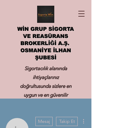
WİN GRUP SİGORTA
VE REASÜRANS
BROKERLİĞİ A.Ş.
OSMANİYE İLHAN
ŞUBESİ
Sigortacılık alanında
ihtiyaçlarınız
doğrultusunda sizlere en
uygun ve en güvenilir
sigortayı hizmetinize
sunmak.
Diğer Eylemler
Mesaj
Takip Et