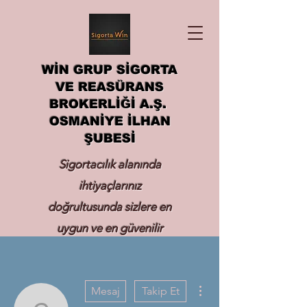
WİN GRUP SİGORTA
VE REASÜRANS
BROKERLİĞİ A.Ş.
OSMANİYE İLHAN
ŞUBESİ
Sigortacılık alanında
ihtiyaçlarınız
doğrultusunda sizlere en
uygun ve en güvenilir
sigortayı hizmetinize
sunmak.
Diğer Eylemler
Mesaj
Takip Et